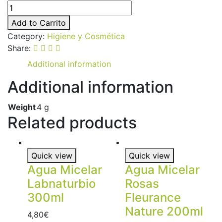
Bálsamo
Labial
Add to Carrito
Sensitive
Category:
Higiene y Cosmética
Lavera
Share:
quantity
Additional information
Additional information
Weight
4 g
Related products
Quick view
Quick view
Agua Micelar
Agua Micelar
Labnaturbio
Rosas
300ml
Fleurance
Nature 200ml
4,80
€