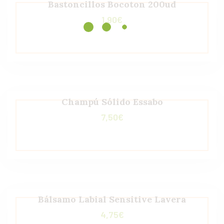
Bastoncillos Bocoton 200ud
1,90
€
Champú Sólido Essabo
7,50
€
Bálsamo Labial Sensitive Lavera
4,75
€