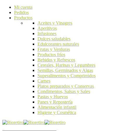
Mi cuenta
Pedidos
Productos
Aceites y Vinagres
Aperitivos
Infusiones
Dulces saludables
Edulcorantes naturales
Frutas y Verduras
Productos fríos
Bebidas y Refrescos
Cereales, Harinas y Legumbres
Semillas, Germinados y Algas
Superalimentos y Comprimidos
Carnes
Platos preparados y Conservas
Condimentos, Salsas y Sales
Pastas y Huevos
Panes y Repostería
Alimentación infantil
Higiene y Cosmética