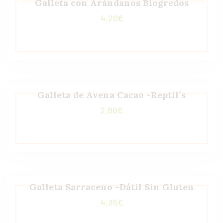
Galleta con Arándanos Biogredos
4,20
€
Galleta de Avena Cacao -Reptil´s
2,80
€
Galleta Sarraceno -Dátil Sin Gluten
4,35
€