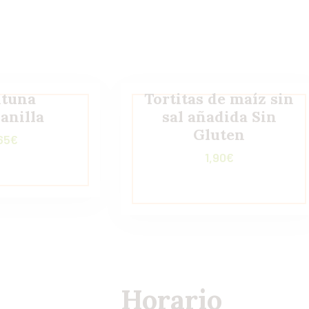
ituna
Tortitas de maíz sin
anilla
sal añadida Sin
Gluten
65
€
1,90
€
Horario