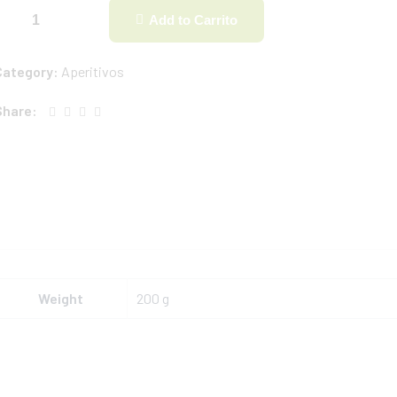
Add to Carrito
Category:
Aperitivos
Share:
Weight
200 g