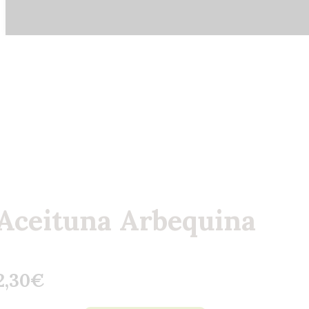
Aceituna Arbequina
2,30
€