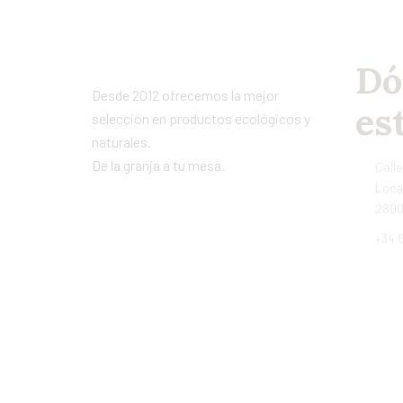
Dó
Desde 2012 ofrecemos la mejor
es
selección en productos ecológicos y
naturales.
De la granja a tu mesa.
Calle
Local
2800
+34 6