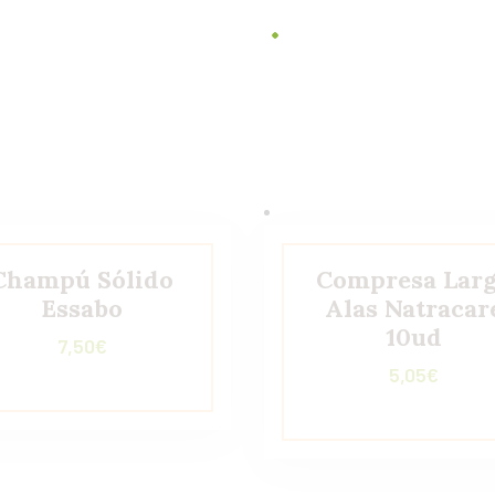
Champú Sólido
Compresa Lar
Essabo
Alas Natracar
10ud
7,50
€
5,05
€