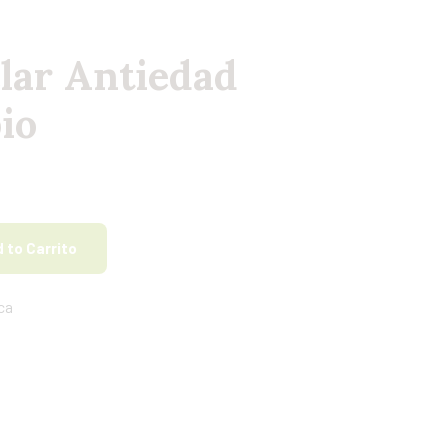
lar Antiedad
io
 to Carrito
ca