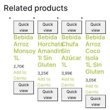
Related products
Quick
Quick
Quick
Quick
view
view
view
view
Bebida
Bebida
Bebida
Bebida
Arroz
Horchata
Chufa
Arroz
Monsoy
Amandin
Sin
Coco
1L
1l Sin
Azúcar
Isola
Gluten
1L
1L Sin
2,70
€
Gluten
Add to
3,25
€
3,99
€
Carrito
Add to
Add to
3,05
€
Quick
Carrito
Carrito
Add to
view
Quick
Quick
Carrito
view
view
Quick
view