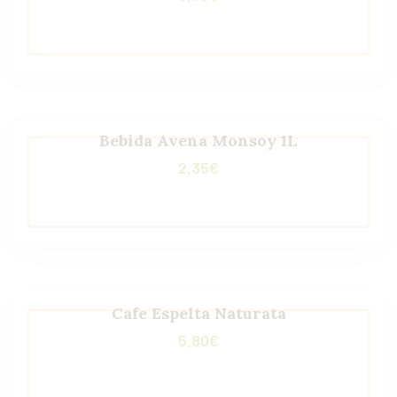
Bebida Avena Monsoy 1L
2,35
€
Cafe Espelta Naturata
5,80
€