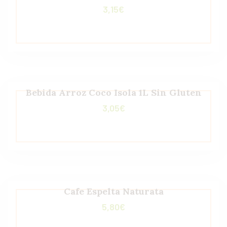
3,15
€
Bebida Arroz Coco Isola 1L Sin Gluten
3,05
€
Cafe Espelta Naturata
5,80
€