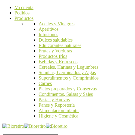
Mi cuenta
Pedidos
Productos
Aceites y Vinagres
Aperitivos
Infusiones
Dulces saludables
Edulcorantes naturales
Frutas y Verduras
Productos fríos
Bebidas y Refrescos
Cereales, Harinas y Legumbres
Semillas, Germinados y Algas
Superalimentos y Comprimidos
Carnes
Platos preparados y Conservas
Condimentos, Salsas y Sales
Pastas y Huevos
Panes y Repostería
Alimentación infantil
Higiene y Cosmética