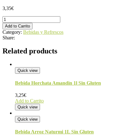
3,35
€
Bebida
Almendra
Add to Carrito
Calcio
Category:
Bebidas y Refrescos
Monsoy
Share:
1L
quantity
Related products
Quick view
Bebida Horchata Amandin 1l Sin Gluten
3,25
€
Add to Carrito
Quick view
Quick view
Bebida Arroz Naturmi 1L Sin Gluten