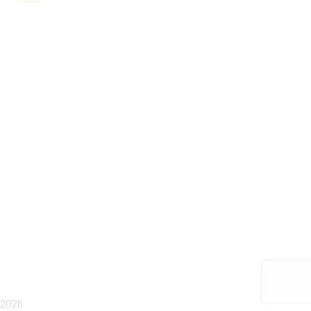
El contenido de este sitio es propiedad de Bioretiro C.B. ©
2023
2026