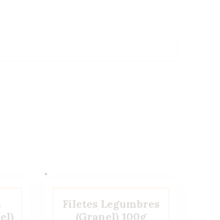
a
Filetes Legumbres
el)
(Granel) 100g