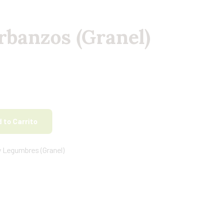
rbanzos (Granel)
 to Carrito
y Legumbres (Granel)