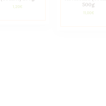
500g
1,20
€
11,00
€
Dónde estamos
Horario