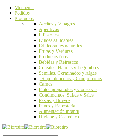
Mi cuenta
Pedidos
Productos
Aceites y Vinagres
Aperitivos
Infusiones
Dulces saludables
Edulcorantes naturales
Frutas y Verduras
Productos fríos
Bebidas y Refrescos
Cereales, Harinas y Legumbres
Semillas, Germinados y Algas
Superalimentos y Comprimidos
Carnes
Platos preparados y Conservas
Condimentos, Salsas y Sales
Pastas y Huevos
Panes y Repostería
Alimentación infantil
Higiene y Cosmética