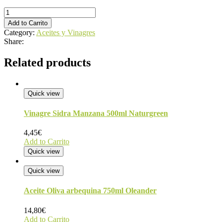
Aceite
de
Add to Carrito
Coco
Category:
Aceites y Vinagres
200ml
Share:
quantity
Related products
Quick view
Vinagre Sidra Manzana 500ml Naturgreen
4,45
€
Add to Carrito
Quick view
Quick view
Aceite Oliva arbequina 750ml Oleander
14,80
€
Add to Carrito