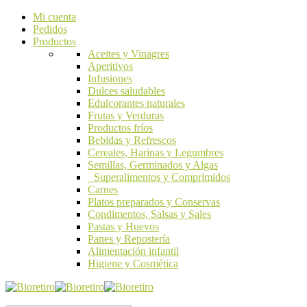
Mi cuenta
Pedidos
Productos
Aceites y Vinagres
Aperitivos
Infusiones
Dulces saludables
Edulcorantes naturales
Frutas y Verduras
Productos fríos
Bebidas y Refrescos
Cereales, Harinas y Legumbres
Semillas, Germinados y Algas
Superalimentos y Comprimidos
Carnes
Platos preparados y Conservas
Condimentos, Salsas y Sales
Pastas y Huevos
Panes y Repostería
Alimentación infantil
Higiene y Cosmética