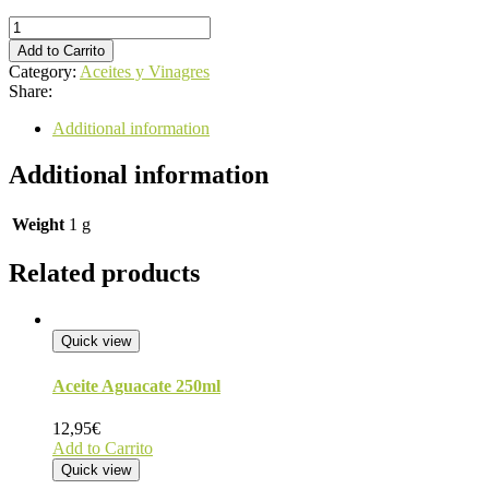
Aceite
cánavas
Add to Carrito
2l
Category:
Aceites y Vinagres
quantity
Share:
Additional information
Additional information
Weight
1 g
Related products
Quick view
Aceite Aguacate 250ml
12,95
€
Add to Carrito
Quick view