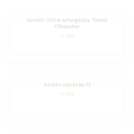
Aceite Oliva arbequina 750ml
Oleander
14,80
€
Aceite cánavas 2l
17,30
€