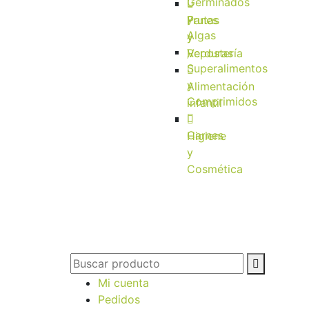
Germinados
y
Frutas
Panes
Algas
y
y
Verduras
Repostería
Superalimentos
y
Alimentación
Comprimidos
infantil
Carnes
Higiene
y
Cosmética
Mi cuenta
Pedidos