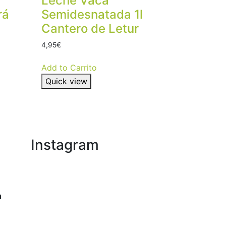
Leche Vaca
rá
Semidesnatada 1l
Cantero de Letur
4,95
€
Add to Carrito
Quick view
Instagram
h