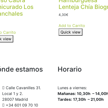
so Cabra
Hamburguesa
icurado Los
Lenteja Chía Biog
anchales
4,30
€
Add to Carrito
Quick view
o Carrito
k view
ónde estamos
Horario
Calle Cavanilles 31.
Lunes a viernes:
Local 1 y 2.
Mañanas: 10,30h – 14,00
28007 Madrid
Tardes: 17,30h – 21,00h
+34 601 09 70 10