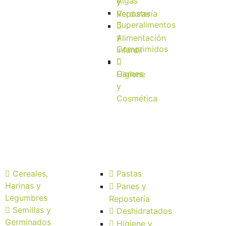
Algas
y
y
Verduras
Repostería
Superalimentos
y
Alimentación
Comprimidos
infantil
Carnes
Higiene
y
Cosmética
Cereales,
Pastas
Harinas y
Panes y
Legumbres
Repostería
Semillas y
Deshidratados
Germinados
Higiene y