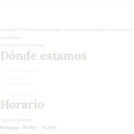
Desde 2012 ofrecemos la mejor selección en productos ecológicos
y naturales.
De la granja a tu mesa.
Dónde estamos
Calle Cavanilles 31.
Local 1 y 2.
28007 Madrid
+34 601 09 70 10
Horario
Lunes a viernes:
Mañanas: 10,30h – 14,00h