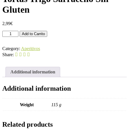
Gluten
2,99
€
Tortas
Add to Carrito
Trigo
Sarraceno
Sin
Category:
Aperitivos
Gluten
Share:
quantity
Additional information
Additional information
Weight
115 g
Related products