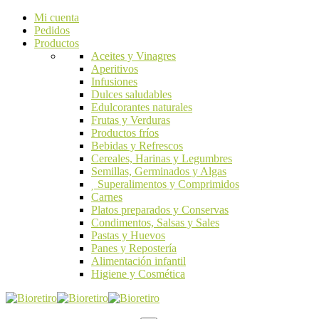
Mi cuenta
Pedidos
Productos
Aceites y Vinagres
Aperitivos
Infusiones
Dulces saludables
Edulcorantes naturales
Frutas y Verduras
Productos fríos
Bebidas y Refrescos
Cereales, Harinas y Legumbres
Semillas, Germinados y Algas
Superalimentos y Comprimidos
Carnes
Platos preparados y Conservas
Condimentos, Salsas y Sales
Pastas y Huevos
Panes y Repostería
Alimentación infantil
Higiene y Cosmética