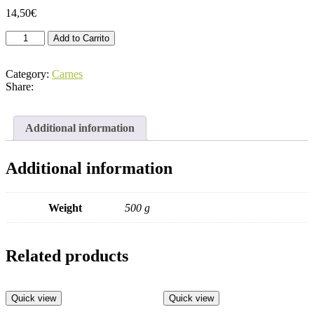
14,50
€
Ternera
Add to Carrito
Carne
Para
Caldo
Category:
Carnes
(1
Share:
o
2
Trozos)
Additional information
Aprox.
500g
quantity
Additional information
Weight
500 g
Related products
Quick view
Quick view