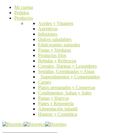
Mi cuenta
Pedidos
Productos
Aceites y Vinagres
Aperitivos
Infusiones
Dulces saludables
Edulcorantes naturales
Frutas y Verduras
Productos fríos
Bebidas y Refrescos
Cereales, Harinas y Legumbres
Semillas, Germinados y Algas
Superalimentos y Comprimidos
Carnes
Platos preparados y Conservas
Condimentos, Salsas y Sales
Pastas y Huevos
Panes y Repostería
Alimentación infantil
Higiene y Cosmética