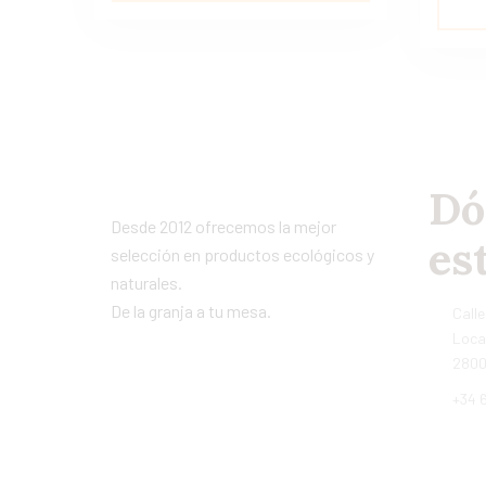
Dó
Desde 2012 ofrecemos la mejor
es
selección en productos ecológicos y
naturales.
De la granja a tu mesa.
Calle
Local
2800
+34 6