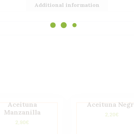
Additional information
Aceituna
Aceituna Negr
Manzanilla
2,20
€
2,90
€