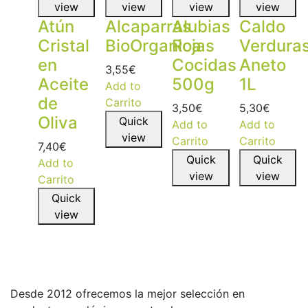
view
view
view
view
Atún
Alcaparras
Alubias
Caldo
Cristal
BioOrganica
Rojas
Verdura
en
Cocidas
Aneto
3,55
€
Aceite
500g
1L
Add to
de
Carrito
3,50
€
5,30
€
Oliva
Quick
Add to
Add to
view
Carrito
Carrito
7,40
€
Quick
Quick
Add to
view
view
Carrito
Quick
view
Desde 2012 ofrecemos la mejor selección en