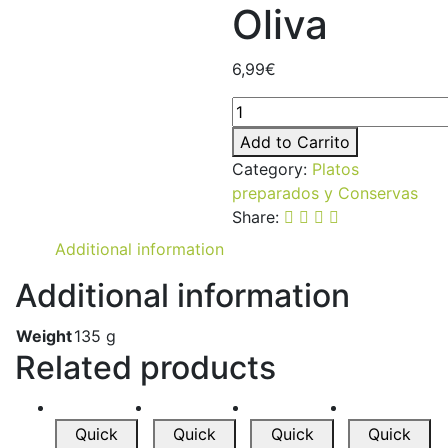
Oliva
6,99
€
Caballa
Cristal
Add to Carrito
en
Category:
Platos
Aceite
preparados y Conservas
Oliva
Share:
quantity
Additional information
Additional information
Weight
135 g
Related products
Quick
Quick
Quick
Quick