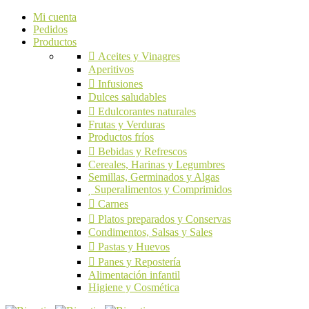
Mi cuenta
Pedidos
Productos
Aceites y Vinagres
Aperitivos
Infusiones
Dulces saludables
Edulcorantes naturales
Frutas y Verduras
Productos fríos
Bebidas y Refrescos
Cereales, Harinas y Legumbres
Semillas, Germinados y Algas
Superalimentos y Comprimidos
Carnes
Platos preparados y Conservas
Condimentos, Salsas y Sales
Pastas y Huevos
Panes y Repostería
Alimentación infantil
Higiene y Cosmética