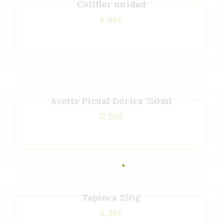
Coliflor unidad
6,99
€
Aceite Picual Dórica 750ml
12,50
€
Tapioca 250g
4,30
€