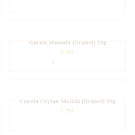
Garam Massala (Granel) 20g
0,98
€
Canela Ceylan Molida (Granel) 50g
2,75
€