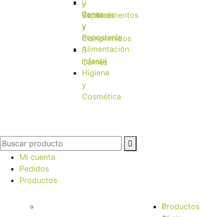
y
Panes
Verduras
Superalimentos
y
y
Repostería
Comprimidos
Alimentación
infantil
Carnes
Higiene
y
Cosmética
Mi cuenta
Pedidos
Productos
Productos