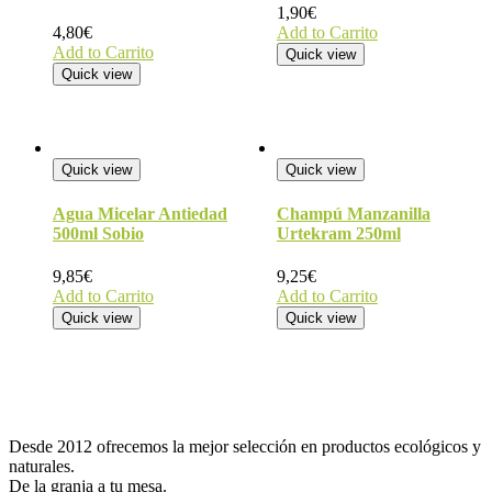
1,90
€
4,80
€
Add to Carrito
Add to Carrito
Quick view
Quick view
Quick view
Quick view
Agua Micelar Antiedad
Champú Manzanilla
500ml Sobio
Urtekram 250ml
9,85
€
9,25
€
Add to Carrito
Add to Carrito
Quick view
Quick view
Desde 2012 ofrecemos la mejor selección en productos ecológicos y
naturales.
De la granja a tu mesa.