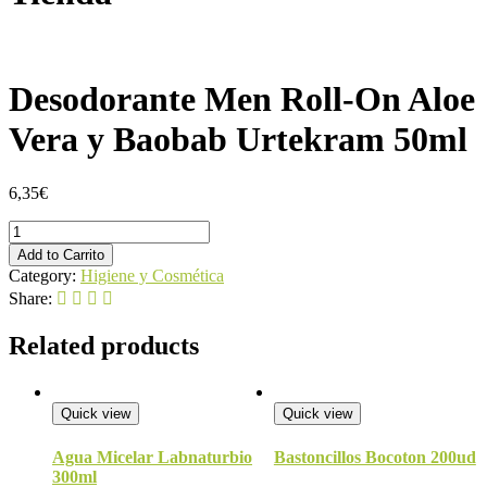
Desodorante Men Roll-On Aloe
Vera y Baobab Urtekram 50ml
6,35
€
Desodorante
Men
Add to Carrito
Roll-
Category:
Higiene y Cosmética
On
Share:
Aloe
Vera
Related products
y
Baobab
Urtekram
50ml
Quick view
Quick view
quantity
Agua Micelar Labnaturbio
Bastoncillos Bocoton 200ud
300ml