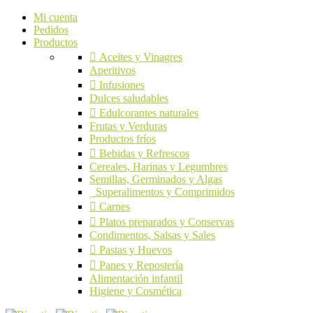
Mi cuenta
Pedidos
Productos
Aceites y Vinagres
Aperitivos
Infusiones
Dulces saludables
Edulcorantes naturales
Frutas y Verduras
Productos fríos
Bebidas y Refrescos
Cereales, Harinas y Legumbres
Semillas, Germinados y Algas
Superalimentos y Comprimidos
Carnes
Platos preparados y Conservas
Condimentos, Salsas y Sales
Pastas y Huevos
Panes y Repostería
Alimentación infantil
Higiene y Cosmética