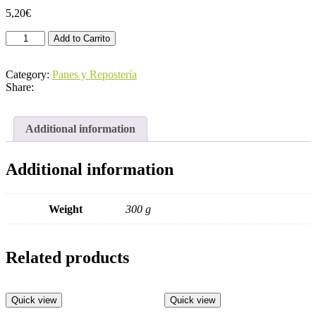
5,20
€
Plum
Add to Carrito
Cake
de
Zanahoria
Category:
Panes y Repostería
y
Share:
Nueces
Biogredos
quantity
Additional information
Additional information
Weight
300 g
Related products
Quick view
Quick view