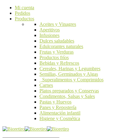
Mi cuenta
Pedidos
Productos
Aceites y Vinagres
Aperitivos
Infusiones
Dulces saludables
Edulcorantes naturales
Frutas y Verduras
Productos fríos
Bebidas y Refrescos
Cereales, Harinas y Legumbres
Semillas, Germinados y Algas
Superalimentos y Comprimidos
Carnes
Platos preparados y Conservas
Condimentos, Salsas y Sales
Pastas y Huevos
Panes y Repostería
Alimentación infantil
Higiene y Cosmética