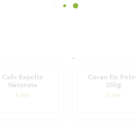
Cafe Espelta
Cacao En Polv
Naturata
250g
5,80
€
12,95
€