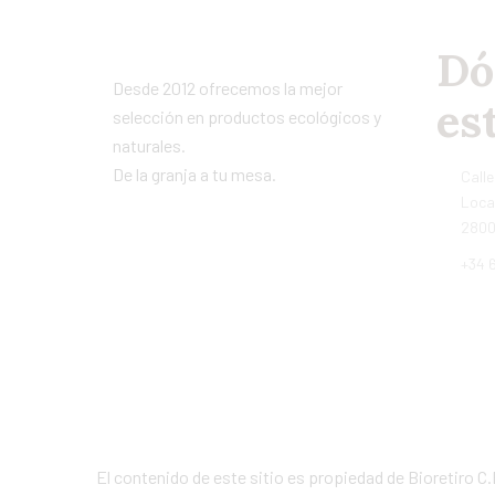
Dó
Desde 2012 ofrecemos la mejor
es
selección en productos ecológicos y
naturales.
De la granja a tu mesa.
Calle
Local
2800
+34 6
El contenido de este sitio es propiedad de Bioretiro C