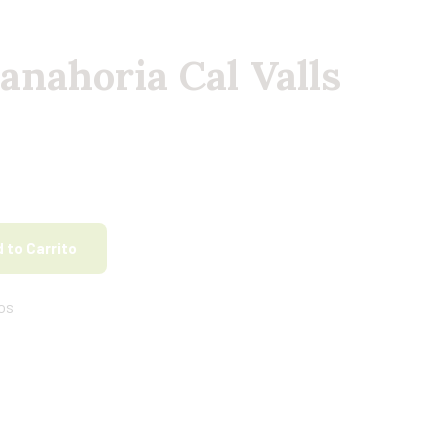
anahoria Cal Valls
 to Carrito
os