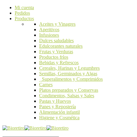
Mi cuenta
Pedidos
Productos
Aceites y Vinagres
Aperitivos
Infusiones
Dulces saludables
Edulcorantes naturales
Frutas y Verduras
Productos fríos
Bebidas y Refrescos
Cereales, Harinas y Legumbres
Semillas, Germinados y Algas
Superalimentos y Comprimidos
Carnes
Platos preparados y Conservas
Condimentos, Salsas y Sales
Pastas y Huevos
Panes y Repostería
Alimentación infantil
Higiene y Cosmética