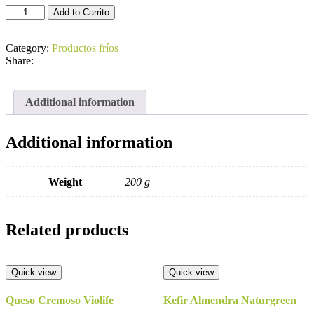
Yogur
Add to Carrito
Natural
Xanceda
quantity
Category:
Productos fríos
Share:
Additional information
Additional information
Weight
200 g
Related products
Quick view
Quick view
Queso Cremoso Violife
Kefir Almendra Naturgreen