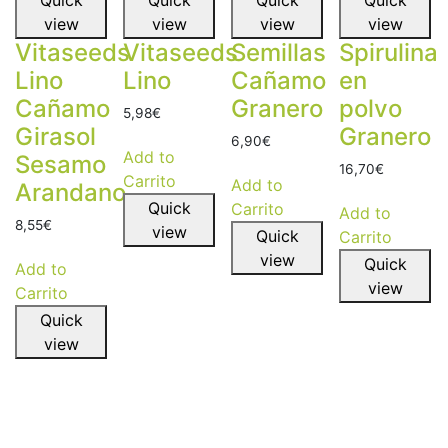
view
view
view
view
Vitaseeds
Vitaseeds
Semillas
Spirulina
Lino
Lino
Cañamo
en
Cañamo
Granero
polvo
5,98
€
Girasol
Granero
6,90
€
Add to
Sesamo
16,70
€
Carrito
Add to
Arandano
Quick
Carrito
Add to
8,55
€
view
Quick
Carrito
view
Quick
Add to
view
Carrito
Quick
view