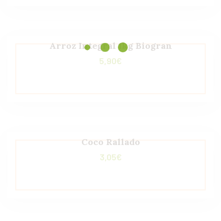
Arroz Integral 1kg Biogran
5,90
€
Coco Rallado
3,05
€