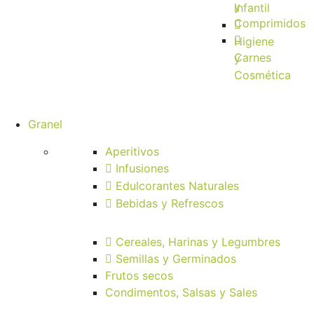
y
infantil
Comprimidos
Higiene
Carnes
y
Cosmética
Granel
Aperitivos
Infusiones
Edulcorantes Naturales
Bebidas y Refrescos
Cereales, Harinas y Legumbres
Semillas y Germinados
Frutos secos
Condimentos, Salsas y Sales