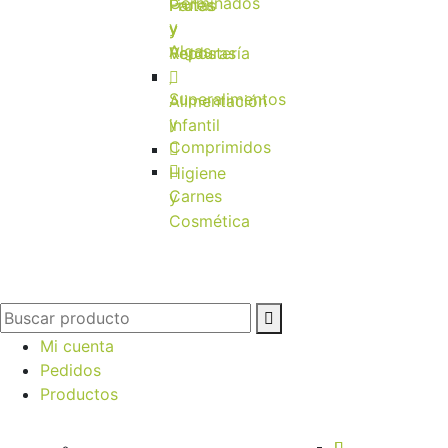
Germinados
Frutas
Panes
y
y
y
Algas
Verduras
Repostería
Superalimentos
Alimentación
y
infantil
Comprimidos
Higiene
Carnes
y
Cosmética
Mi cuenta
Pedidos
Productos