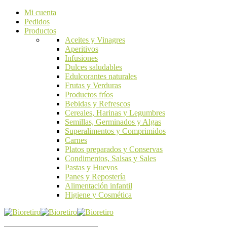
Mi cuenta
Pedidos
Productos
Aceites y Vinagres
Aperitivos
Infusiones
Dulces saludables
Edulcorantes naturales
Frutas y Verduras
Productos fríos
Bebidas y Refrescos
Cereales, Harinas y Legumbres
Semillas, Germinados y Algas
Superalimentos y Comprimidos
Carnes
Platos preparados y Conservas
Condimentos, Salsas y Sales
Pastas y Huevos
Panes y Repostería
Alimentación infantil
Higiene y Cosmética