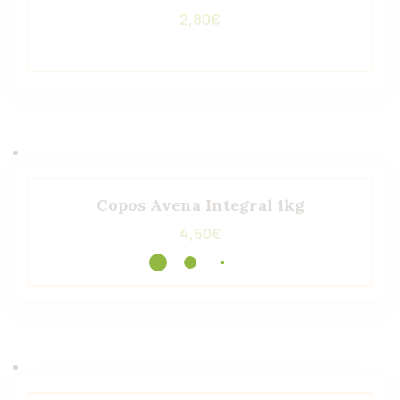
2,80
€
Copos Avena Integral 1kg
4,50
€