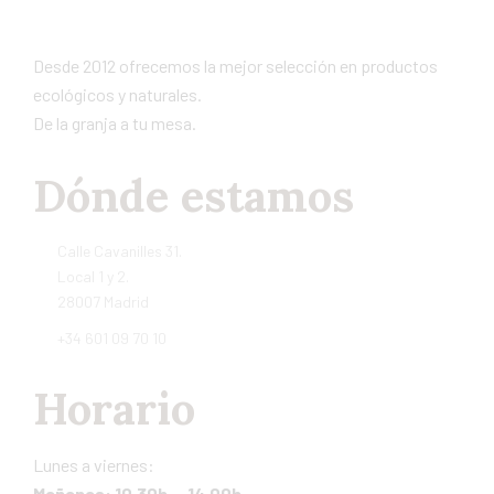
Desde 2012 ofrecemos la mejor selección en productos
ecológicos y naturales.
De la granja a tu mesa.
Dónde estamos
Calle Cavanilles 31.
Local 1 y 2.
28007 Madrid
+34 601 09 70 10
Horario
Lunes a viernes:
Mañanas: 10,30h – 14,00h