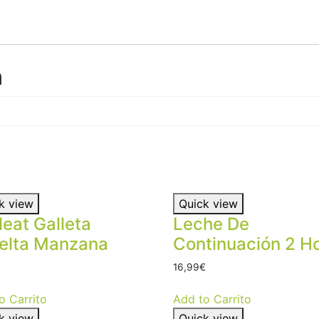
n
k view
Quick view
leat Galleta
Leche De
elta Manzana
Continuación 2 Ho
16,99
€
o Carrito
Add to Carrito
k view
Quick view