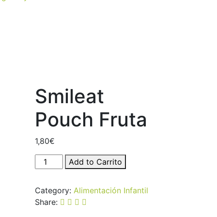
Smileat
Pouch Fruta
1,80
€
Smileat
Add to Carrito
Pouch
Fruta
Category:
Alimentación Infantil
quantity
Share: