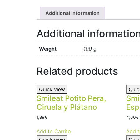
Additional information
Additional informatio
Weight
100 g
Related products
Quick view
Quic
Smileat Potito Pera,
Smi
Ciruela y Plátano
Esp
1,89
€
4,60
€
Add to Carrito
Add t
Quick view
Quic