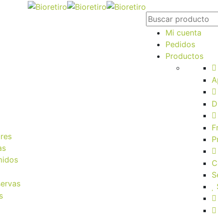
Mi cuenta
Pedidos
Productos
A
D
F
res
P
as
midos
C
S
servas
s