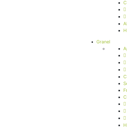
C
A
H
Granel
A
C
S
F
C
H