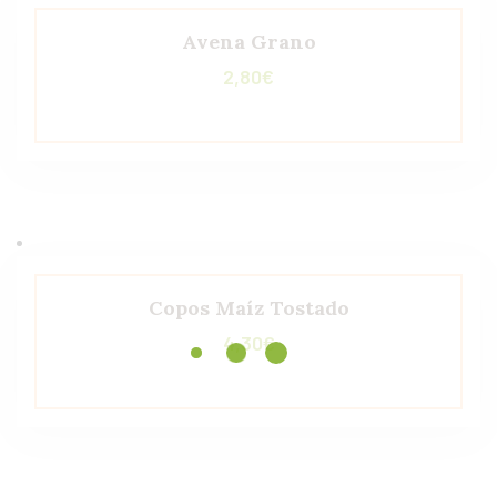
Avena Grano
2,80
€
Copos Maíz Tostado
4,30
€