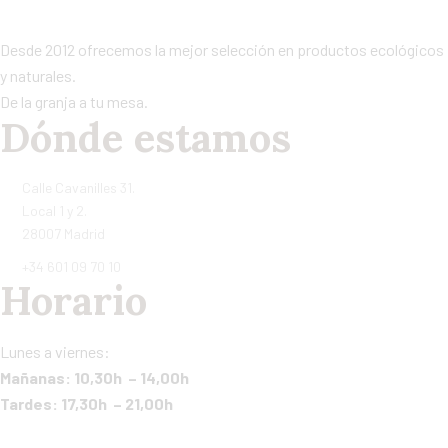
Desde 2012 ofrecemos la mejor selección en productos ecológicos
y naturales.
De la granja a tu mesa.
Dónde estamos
Calle Cavanilles 31.
Local 1 y 2.
28007 Madrid
+34 601 09 70 10
Horario
Lunes a viernes:
Mañanas: 10,30h – 14,00h
Tardes: 17,30h – 21,00h