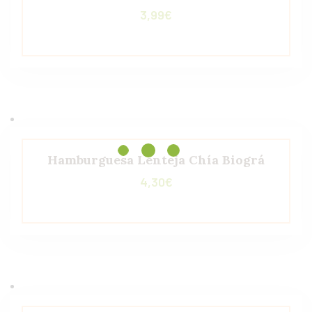
3,99
€
Hamburguesa Lenteja Chía Biográ
4,30
€