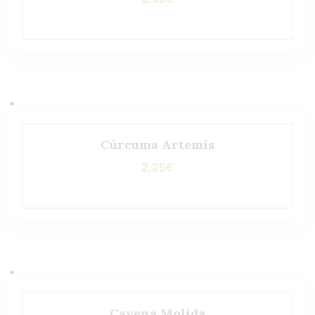
Cúrcuma Artemis
2,25
€
Cayena Molida