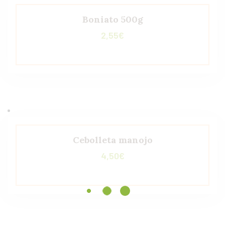
Boniato 500g
2,55
€
Cebolleta manojo
4,50
€