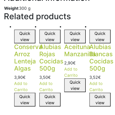
Weight
300 g
Related products
Quick
Quick
Quick
Quick
view
view
view
view
Conserva
Alubias
Aceituna
Alubias
Arroz
Rojas
Manzanilla
Blancas
Lenteja
Cocidas
Cocidas
2,90
€
Algas
500g
500g
Add to
Carrito
3,90
€
3,50
€
3,52
€
Quick
Add to
Add to
Add to
view
Carrito
Carrito
Carrito
Quick
Quick
Quick
view
view
view