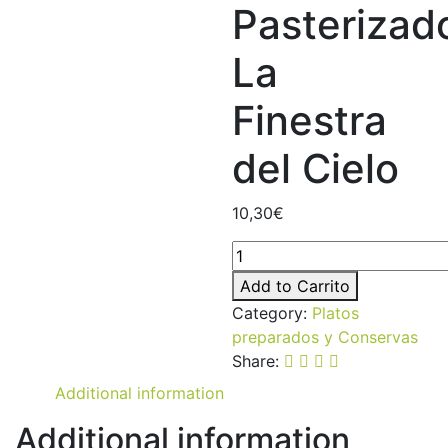
Pasterizad
La
Finestra
del Cielo
10,30
€
Miso
Cebada
Add to Carrito
no
Category:
Platos
Pasterizado
preparados y Conservas
La
Share:
Finestra
Additional information
del
Cielo
Additional information
quantity