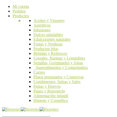
Mi cuenta
Pedidos
Productos
Aceites y Vinagres
Aperitivos
Infusiones
Dulces saludables
Edulcorantes naturales
Frutas y Verduras
Productos fríos
Bebidas y Refrescos
Cereales, Harinas y Legumbres
Semillas, Germinados y Algas
Superalimentos y Comprimidos
Carnes
Platos preparados y Conservas
Condimentos, Salsas y Sales
Pastas y Huevos
Panes y Repostería
Alimentación infantil
Higiene y Cosmética