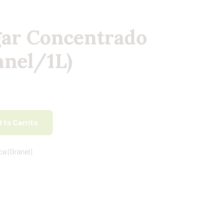
ar Concentrado
anel/1L)
 to Carrito
a (Granel)