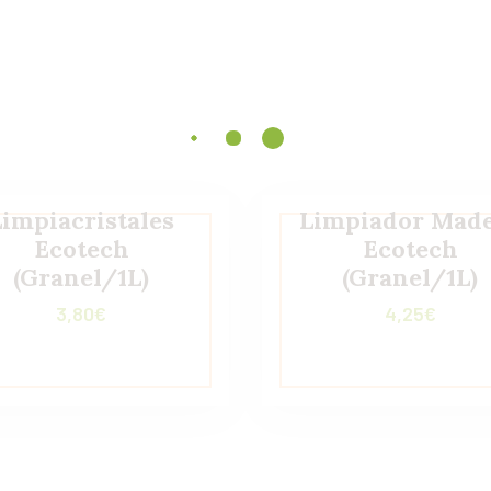
Limpiacristales
Limpiador Mad
Ecotech
Ecotech
(Granel/1L)
(Granel/1L)
3,80
€
4,25
€