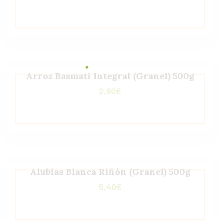
Arroz Basmati Integral (Granel) 500g
2,90
€
Alubias Blanca Riñón (Granel) 500g
5,40
€