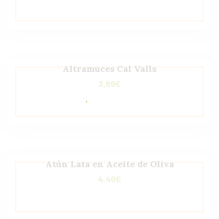
Altramuces Cal Valls
3,89
€
Atún Lata en Aceite de Oliva
4,40
€