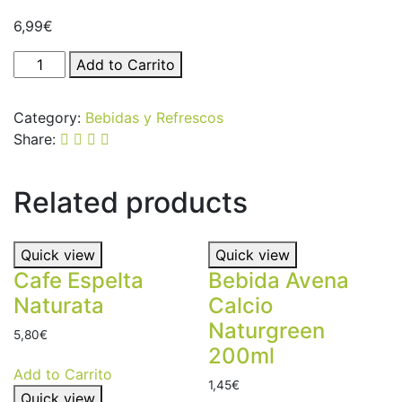
6,99
€
Kombucha
Add to Carrito
Manzana
Canela
Category:
Bebidas y Refrescos
Kom
Share:
Vida
750ml
quantity
Related products
Quick view
Quick view
Cafe Espelta
Bebida Avena
Naturata
Calcio
Naturgreen
5,80
€
200ml
Add to Carrito
1,45
€
Quick view