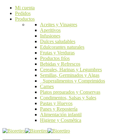
Mi cuenta
Pedidos
Productos
Aceites y Vinagres
Aperitivos
Infusiones
Dulces saludables
Edulcorantes naturales
Frutas y Verduras
Productos fríos
Bebidas y Refrescos
Cereales, Harinas y Legumbres
Semillas, Germinados y Algas
Superalimentos y Comprimidos
Carnes
Platos preparados y Conservas
Condimentos, Salsas y Sales
Pastas y Huevos
Panes y Repostería
Alimentación infantil
Higiene y Cosmética