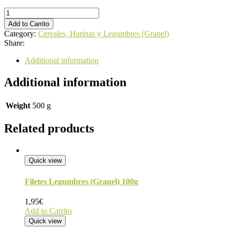
Harina
Trigo
Add to Carrito
Blanca
Category:
Cereales, Harinas y Legumbres (Granel)
Fuerza
Share:
(Granel)
500g
Additional information
quantity
Additional information
Weight
500 g
Related products
Quick view
Filetes Legumbres (Granel) 100g
1,95
€
Add to Carrito
Quick view