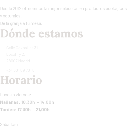
Desde 2012 ofrecemos la mejor selección en productos ecológicos
y naturales.
De la granja a tu mesa.
Dónde estamos
Calle Cavanilles 31.
Local 1 y 2.
28007 Madrid
+34 601 09 70 10
Horario
Lunes a viernes:
Mañanas: 10,30h – 14,00h
Tardes: 17,30h – 21,00h
Sábados: