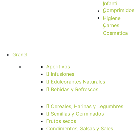
y
infantil
Comprimidos
Higiene
Carnes
y
Cosmética
Granel
Aperitivos
Infusiones
Edulcorantes Naturales
Bebidas y Refrescos
Cereales, Harinas y Legumbres
Semillas y Germinados
Frutos secos
Condimentos, Salsas y Sales