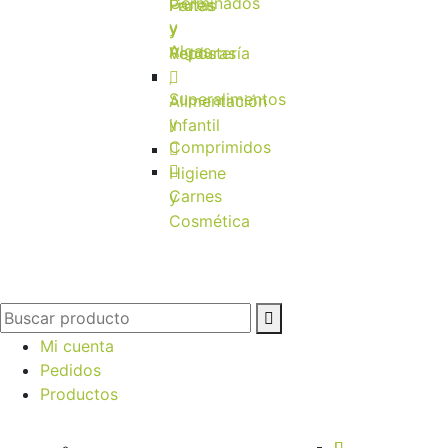
Germinados
Frutas
Panes
y
y
y
Algas
Verduras
Repostería
Superalimentos
Alimentación
y
infantil
Comprimidos
Higiene
Carnes
y
Cosmética
Mi cuenta
Pedidos
Productos