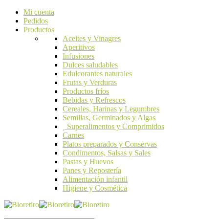
Mi cuenta
Pedidos
Productos
Aceites y Vinagres
Aperitivos
Infusiones
Dulces saludables
Edulcorantes naturales
Frutas y Verduras
Productos fríos
Bebidas y Refrescos
Cereales, Harinas y Legumbres
Semillas, Germinados y Algas
Superalimentos y Comprimidos
Carnes
Platos preparados y Conservas
Condimentos, Salsas y Sales
Pastas y Huevos
Panes y Repostería
Alimentación infantil
Higiene y Cosmética