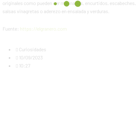
originales como pueden ser marinados, encurtidos, escabeches,
salsas vinagretas o aderezo en ensalada y verduras.
Fuente:
https://elgranero.com
Curiosidades
10/09/2023
10:27